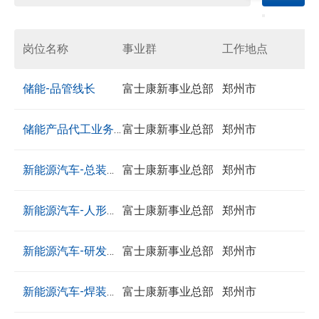
岗位名称
事业群
工作地点
储能-品管线长
富士康新事业总部
郑州市
1.掌握QC七大手法,SPC,5M1E,5W1H,8D,QCC等品质
储能产品代工业务主管
富士康新事业总部
郑州市
工具 2.具有高度责任心,敬业精神,较强组织管理能力
工作职责: 1. 制造代工市场的战略制定与规划（国内
和抗压能力； 3.熟悉锂电生产过程关键控制工艺流
新能源汽车-总装工艺工程师
富士康新事业总部
郑州市
为主，海外为辅）： · 熟悉全球及中国储能市场，
程； 4.具备良好沟通交流能力和团队协作能力； 5.
岗位职责： 1.协助总装高级经理建立和培训总装工
特别是大型制造业领域的政策、竞争格局与客户需
新能源汽车-人形机器人应用开发工程师
富士康新事业总部
郑州市
具备分析质量异常问题能力，识别潜在质量隐患能
艺团队，并完成新工厂规划、开发与交付； 2.协助
求，制定公司中长期市场开拓战略与年度目标 2. 具
力； 6.掌握锂电、储能产品质量控制要点和基本措
岗位职责： 1、负责人形机器人应用场景需求收
总装高级经理，建立和优化总装领域的工艺流程，
新能源汽车-研发车身工程师
富士康新事业总部
郑州市
备现有市场客户经验基础 · 精准定位目标行业与客
施；
集，方案设计，仿真验证，硬件需求提出以及改造
并对工厂布局进行不断优化，完成新项目的投产及
户群, 能立即实现导入客户或项目(优先考虑) 3. 客户
岗位职责 1、车身总体方案策划、工程可行性分
应用开发、测试优化以及场景实施； 2、负责人形
新能源汽车-焊装规划工程师
富士康新事业总部
郑州市
产能爬坡； 3.负责总装相关新产品数据装配可行新/
开拓与经营 · 客户开拓与经营客户关系，组织售前
简
收
职
详
析、3D/2D数据设计； 2、车身BOM编制，车身专
机器人运动控制仿真环境搭建，包括机器人动力学
制造可行性分析组织、实施，建立和不断优化总装