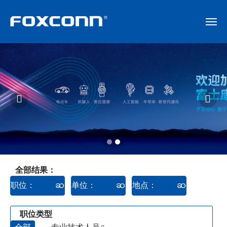
社会招聘
校园招聘


技术工招聘
公益招聘
Q&A
全部结果：
职位：
全部
单位：
全部
地点：
全部
我在FOXCONN
职位类型