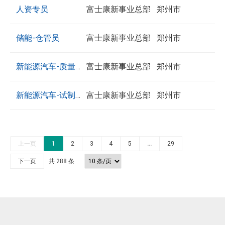
工作(商务可行性、计划和资源可行性评估), 完成客
历
藏
位
情
岗位职责： 1.协助冲压及车身高级经理，建立和培
业相关技术文档编写； 3、负责车身系统试制、验
人资专员
富士康新事业总部
郑州市
模型、仿真工况建立、仿真结果分析，运动控制算
装配可行性/制造可行性分析流程、标准； 4.负责产
户招标流程 · 主导关键项目的谈判、投标与合同签
投
职
分
训焊装工艺团队，并完成新工厂的规划，开发与交
证的技术支持和问题处理； 4、负责车身系统新材
法仿真测试和优化，实物样机测试和优化以及应用
品数据的工艺性校核和虚拟装配验证； 5.负责总装
1.本科及以上学历，有工作经验优先； 2.5-10年人
订，确保项目落地，产品交付和完成回款 4. 团队搭
递
位
享
付； 2.建立和优化焊装工艺流程，对工厂布局进行
储能-仓管员
富士康新事业总部
郑州市
料、新工艺、新结构的研究和创新； 任职要求 1.车
场景实施； 3、负责人形机器人在汽车行业的不同
关键件转配的虚拟仿真； 6.负责总装关键件尺寸链
力资源或相关领域工作经验，熟悉招聘流程、劳动
建与管理： · 从0到1的团队搭建 · 培养和赋能团队成
不断优化，完成新项目的投产及产能爬坡； 3.负责
辆工程、电力电子、计算机、自动化，本科及以
应用场景的二次开发执行工作，并对在二次开发中
1.具备1年以上仓库管理经验 2.能熟练操作货物收、
计算、分析和安装主副定位分析； 7.负责将装配可
法规及渠道开发。 ‌ 3.熟悉人力资源各业务模块工
员，部门组织管理运作 5. 客户及市场洞察： · 作为
新能源汽车-质量工程工程师
富士康新事业总部
郑州市
焊装车间从安全，人员，质量，交付，成本角度建
上； 2.8年及以上车身系统设计开发经验，主导或
涉及到的外部设施进行方案整合以及控制开发；
发、存全流程 3.熟练使用仓储管理系统WMS 4.了解
行性/制造可行性分析问题在试制或试生产阶段验
作，可独立完成2个以上模块的相关工作。 4.熟练
市场前端的“雷达”，向产品、研发部门反馈一线客
立和不断优化工艺流程及工厂布局； 4.负责焊装车
参与过3款以上整车完整开发； 3.熟悉使用3D设计
岗位职责： 1.协助质量工程高级经理，编制本公司
4、负责人形机器人应用场景与汽车生产需求进行
仓储安全规范 5.有叉车证及熟练操作5吨叉车 6.有
证； 8.根据装配可行性/制造可行性分析结果指导总
新能源汽车-试制工艺-焊装技师
富士康新事业总部
郑州市
使用办公软件，掌握招聘系统操作，具备数据分析
户需求与竞争情报，驱动公司产品与解决方案的持
间新项目的设备，夹具，检具及相关工装规划，开
软件，了解各类零件的加工工艺和装配工艺； 4.能
的整车质量评价实施规范并推广实施。 2.负责规划
对接，包括制造技术需求以及系统对接需求等，通
电池相关仓储经验优先
装工艺流程的开发及验证； 9.负责新产品总装工艺
能力（如整理面试记录、分析招聘数据）。 5.需有
续迭代创新 经验要求 1.本科及以上学历，5年以上
发和交付； 5.负责焊装车间的跨部门合作完成新项
岗位职责： 1、根据试制计划，保质保量地完成装
够主导完成车身方案规划和设计，可以完成简单的
某版块评价所需的设备，包括选点，安装调试和现
过二次开发以及Demo验证，进行人形机器人的技
方案的评估； 10.负责总装装配可行性/制造可行性
效协调各部门需求，处理突发事件，具备较强语言
大储客户销售或市场开拓经验 2.具备能源、电力或
目的投产和爬坡； 6.配合车间进行相关工厂及产能
车任务； 2、及时有效地发现焊接问题、反馈问
零件分析。
场管理。 3.负责对量产车型的某版块实施例行抽
简
收
职
详
术规格以及技术要求的编写； 5、负责人形机器人
标准规范类文件的建立和维护管理； 11.跨部门合
表达和团队协作能力。
上一页
1
2
3
4
5
…
29
工业领域背景，在储能电芯、储能集成、光伏、风
变更的优化； 7.与质量团队合作，建立和优化负责
题、记录问题、配合验证问题； 3、负责编制标准
检。 4.负责对量产车型的某版块质量问题点进行问
历
藏
位
情
应用项目的整体管控，包括相关技术文件编制、供
作完成新项目的投产和爬坡； 12.配合车间进行相
电、UPS、数据中心电源、国家电网、发电测等电
下一页
共 288 条
焊装车间的质量体系； 8.与设备团队合作，持续进
简
收
职
详
操作文件，配合优化工艺流程并参与工艺验证；
题的成因分析，并拉动相关资源快速解决。 5.负责
投
职
分
应商技术对接、供应商实施管控、应用场景调试结
简
收
职
详
关工厂及产能变更的优化； 13.与质量团队合作，
网和电力设备、工业节能等相关行业有成功经验者
行设备和工艺的优化； 9.持续进行设备及相关工装
历
藏
位
情
4、负责工位准备、日常检查和完善，达到生产要
按照新车型投产计划中各阀点的质量要求，对新车
递
位
享
果验收等工作； 5、负责人形机器人传统运动控制
历
藏
位
情
建立和优化总装的质量体系； 14.与设备团队合
优先 3.拥有从0到1开拓大型企业客户成功经验 4.具
夹具的经验总结； 10.完成上级交办的其他任务。
投
职
分
求； 5、确保试制现安全与5S有效执行； 6、完成
的某版块进行整车质量评价，发现问题并就问题点
算法机理研究，强化学习、深度学习、模仿学习等
投
职
分
作，持续进行线体的设备和工艺的优化； 15.负责
备战略思维、市场分析能力和商业谈判技巧，能独
任职要求： 1.曾参与或主导过全新焊装车间0-1的规
递
位
享
上级安排的其他工作。 任职要求： 1.大专学历；
进行成因分析。 6.在新车型投产中，作为整车某个
新型运动控制算法机理研究，行走路径规划和轨迹
递
位
享
产品关键/特殊工艺的专题研究与立项，负责新材